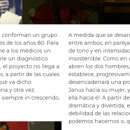
ra conforman un grupo
A medida que se desarro
es de los años 80. Para
entre ambos, en pareja
ne a los médicos un
de tono y en intensidad
le un diagnóstico
insostenible. Como en u
 el proyecto no llega a
abren los dos hombres,
, a partir de las cuales
establece, progresivam
qué va dicho
desencadenará una pr
a y otra vez;
Janus hacia su mujer, y
, siempre in crescendo,
ella hacia él. A partir 
dramática y divertida, 
debilidad de las relac
podemos hacernos o, qu