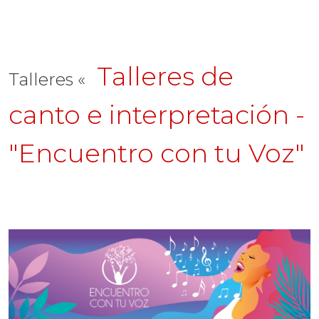
Talleres de
Talleres «
canto e interpretación -
"Encuentro con tu Voz"